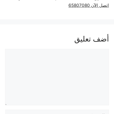
اتصل الآن 65807080
أضف تعليق
تعليق
الاسم