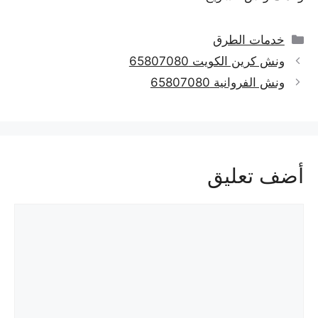
التصنيفات
خدمات الطرق
ونش كرين الكويت 65807080
ونش الفروانية 65807080
أضف تعليق
تعليق